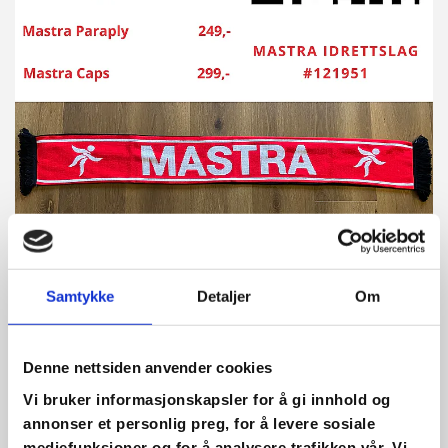
Samtykke
Detaljer
Om
Denne nettsiden anvender cookies
Vi bruker informasjonskapsler for å gi innhold og
10/09/2024
av Mastra Idrettslag
annonser et personlig preg, for å levere sosiale
mediefunksjoner og for å analysere trafikken vår. Vi