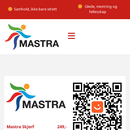
Glede, mestring og

Samhold, ikke bare idrett

fellesskap