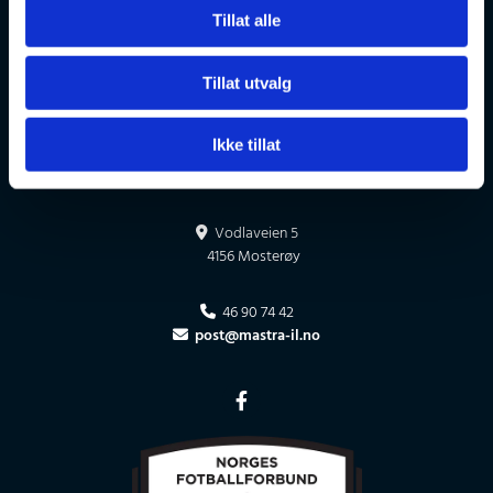
Tillat alle
Tillat utvalg
Ikke tillat
Vodlaveien 5

4156 Mosterøy
46 90 74 42

post@mastra-il.no
