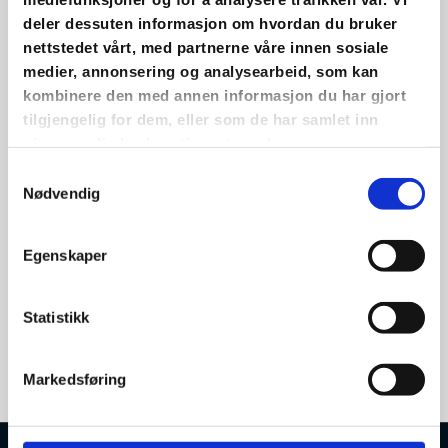
Mastra IL Supporterutstyr
deler dessuten informasjon om hvordan du bruker
nettstedet vårt, med partnerne våre innen sosiale
Mastra IL har nå fått inn skjerf, paraplyer og caps!
medier, annonsering og analysearbeid, som kan
kombinere den med annen informasjon du har gjort
tilgjengelig for dem, eller som de har samlet inn
Du kan enkelt kjøpe produktene med Vipps.
gjennom din bruk av tjenestene deres.
For å avtale kjøp, ta kontakt med daglig leder på post@mastra-
Samtykkevalg
il.no, eller kom innom klubbhuset (vanligvis folk til stede fra
Nødvendig
09:00–17:00).
Egenskaper
0
Statistikk
Markedsføring