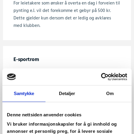
For leietakere som ønsker å overta en dag i forveien til
pynting e.l. vil det forekomme et gebyr på 500 kr.
Dette gjelder kun dersom det er ledig og avklares
med klubben.
E-sportrom
Vi tilbyr nå også utleie av vårt E-sportrom for
bursdager eller andre arrangementer:
Pris: 1000,-
Samtykke
Detaljer
Om
Mat og drikke er ikke tillatt i E-sportrommet
Denne nettsiden anvender cookies
Før du leier Mastrahuset
Vi bruker informasjonskapsler for å gi innhold og
Det er viktig at du blir kjent med reglene som gjelder.
annonser et personlig preg, for å levere sosiale