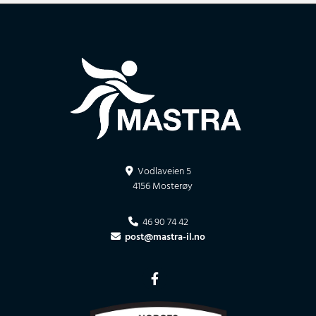
Vodlaveien 5

4156 Mosterøy
46 90 74 42

post@mastra-il.no
