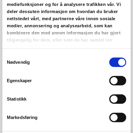
mediefunksjoner og for å analysere trafikken vår. Vi
Ta deg tid til å sjekke ut "Regler Mastrahuset" i filen
deler dessuten informasjon om hvordan du bruker
ovenfor
nettstedet vårt, med partnerne våre innen sosiale
medier, annonsering og analysearbeid, som kan
Inkludert i leien
kombinere den med annen informasjon du har gjort
tilgjengelig for dem, eller som de har samlet inn
Lokale
gjennom din bruk av tjenestene deres.
Kjøkken med innhold
Samtykkevalg
Nødvendig
Bord og stoler
Mulighet for bruk av projektor og Playstation 5, må
Egenskaper
avtales på forhånd.
Statistikk
Hvem kan leie Mastrahuset?
Aldersgrense for leie av Mastrahuset er satt til 25 år og
Markedsføring
leietaker skal være tilstede ved bruk i leieperioden.