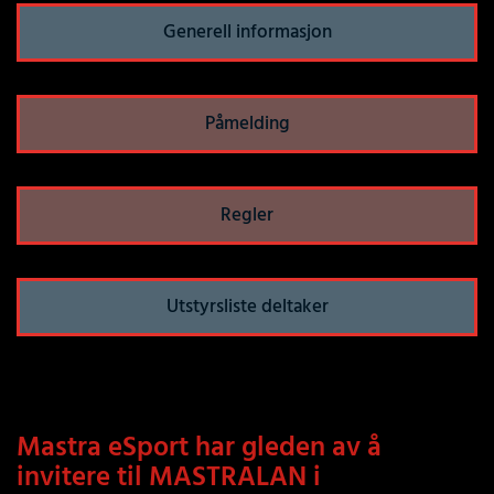
Generell informasjon
Påmelding
Regler
Utstyrsliste deltaker
Mastra eSport har gleden av å
invitere til MASTRALAN i