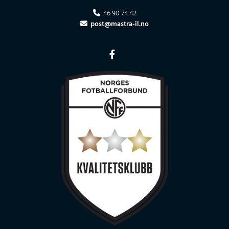
46 90 74 42

post@mastra-il.no
