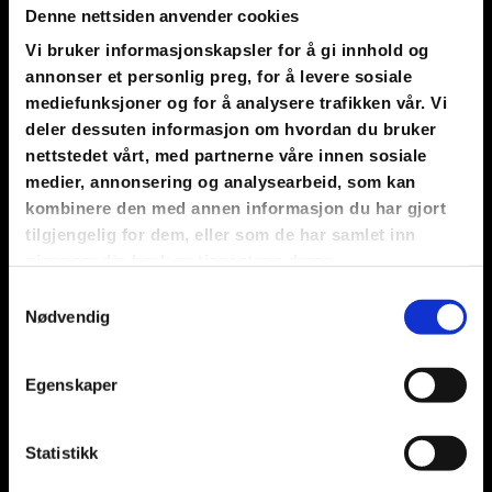
Vi forbeholder oss retten til å nekte adgang eller bortvise
Denne nettsiden anvender cookies
personer for hele eller deler av arrangementet. Hvis vi ser det
Vi bruker informasjonskapsler for å gi innhold og
nødvendig vil vi kontakte foresatte. Ved alvorlige forhold vil
annonser et personlig preg, for å levere sosiale
vi vurdere politianmeldelse. Problemer med strøm eller
mediefunksjoner og for å analysere trafikken vår. Vi
nettverk, hendelser utenfor vår kontroll, bortvisning eller
deler dessuten informasjon om hvordan du bruker
lignende gir ikke rett til refundering av billetten. Disse reglene
nettstedet vårt, med partnerne våre innen sosiale
er gjeldende for MastraLAN 2023, og kan forandres
medier, annonsering og analysearbeid, som kan
fortløpende. I tillegg til disse reglene gjelder beskjeder fra
kombinere den med annen informasjon du har gjort
crew og arrangører.
tilgjengelig for dem, eller som de har samlet inn
gjennom din bruk av tjenestene deres.
§2 Besøkende
Samtykkevalg
Samme regler som deltagere gjelder. Besøkende kan ikke
Nødvendig
medbringe noen form for PC/nettbrett/spillkonsoll inn eller ut
av lokalet. Besøkende har ingen mulighet til å overnatte på
arrangementet. Besøkende kan ikke delta i noen
Egenskaper
spillkonkurranser, men kan delta i konkurranser som
arrangeres på scenen.
Statistikk