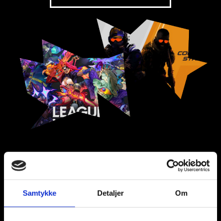
Regler
Samtykke
Detaljer
Om
§1 Generelt