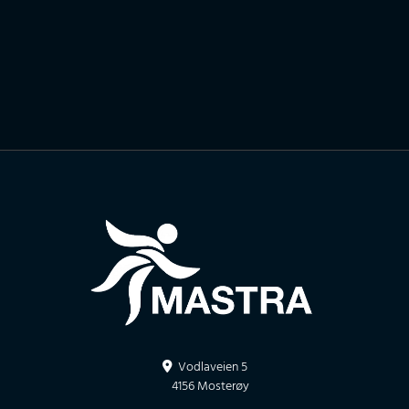
Vodlaveien 5

4156 Mosterøy