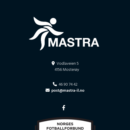
Vodlaveien 5

4156 Mosterøy
46 90 74 42

post@mastra-il.no
