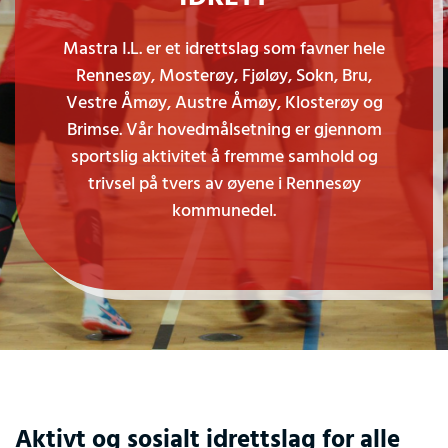
Mastra I.L. er et idrettslag som favner hele
Rennesøy, Mosterøy, Fjøløy, Sokn, Bru,
Vestre Åmøy, Austre Åmøy, Klosterøy og
Brimse. Vår hovedmålsetning er gjennom
sportslig aktivitet å fremme samhold og
trivsel på tvers av øyene i Rennesøy
kommunedel.
Aktivt og sosialt idrettslag for alle