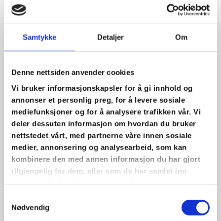
Samtykke
Detaljer
Om
Denne nettsiden anvender cookies
Vi bruker informasjonskapsler for å gi innhold og
annonser et personlig preg, for å levere sosiale
mediefunksjoner og for å analysere trafikken vår. Vi
deler dessuten informasjon om hvordan du bruker
nettstedet vårt, med partnerne våre innen sosiale
Anders S. Rettedal
medier, annonsering og analysearbeid, som kan
kombinere den med annen informasjon du har gjort
STYREMEDLEM
tilgjengelig for dem, eller som de har samlet inn
gjennom din bruk av tjenestene deres.
Samtykkevalg
Nødvendig