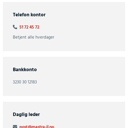
Telefon kontor
51 72 45 72

Betjent alle hverdager
Bankkonto
3230 30 12183
Daglig leder
post@mastra-il.no
