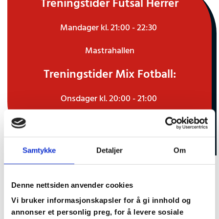
Treningstider Futsal Herrer
Mandager kl. 21:00 - 22:30
Mastrahallen
Treningstider Mix Fotball:
Onsdager kl. 20:00 - 21:00
Mosterøy kunstgress
Samtykke
Detaljer
Om
Lagledere og
Denne nettsiden anvender cookies
kontaktinformasjon
Vi bruker informasjonskapsler for å gi innhold og
annonser et personlig preg, for å levere sosiale