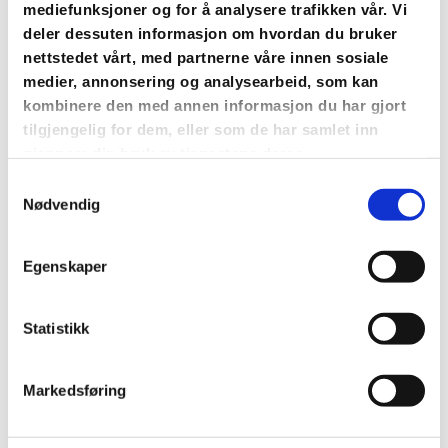
mediefunksjoner og for å analysere trafikken vår. Vi
deler dessuten informasjon om hvordan du bruker
Helge Haugvaldstad
nettstedet vårt, med partnerne våre innen sosiale
medier, annonsering og analysearbeid, som kan
LAGLEDER MIX FOTBALL
kombinere den med annen informasjon du har gjort
tilgjengelig for dem, eller som de har samlet inn
97144130

gjennom din bruk av tjenestene deres.
helge.haugvaldstad@gmail.com

Samtykkevalg
Nødvendig
Egenskaper
Kurt Skibenes
LAGLEDER FUTSAL HERRER
Statistikk
94155340

Markedsføring
kurt.skibenes@still.no
