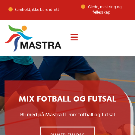
Glede, mestring og

Samhold, ikke bare idrett

fellesskap
MIX FOTBALL OG FUTSAL
Bli med på Mastra IL mix fotball og futsal