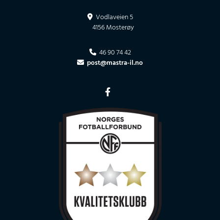
Vodlaveien 5

4156 Mosterøy
46 90 74 42

post@mastra-il.no
