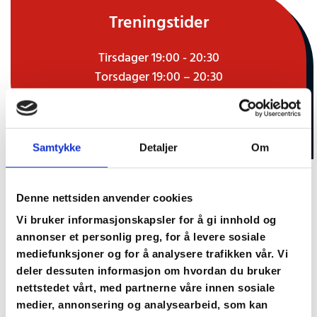
Treningstider
Tirsdager 19:00 - 20:30
Torsdager 19:00 – 20:30
Rennesøyhallen
Samtykke
Detaljer
Om
Ønsker du å prøve volleyball? Pga.
Denne nettsiden anvender cookies
Covid 19, ønsker vi at alle registrerer
Vi bruker informasjonskapsler for å gi innhold og
seg på forhånd.
Send mail til
annonser et personlig preg, for å levere sosiale
post@mastra-il.no
mediefunksjoner og for å analysere trafikken vår. Vi
deler dessuten informasjon om hvordan du bruker
nettstedet vårt, med partnerne våre innen sosiale
Trenere
medier, annonsering og analysearbeid, som kan