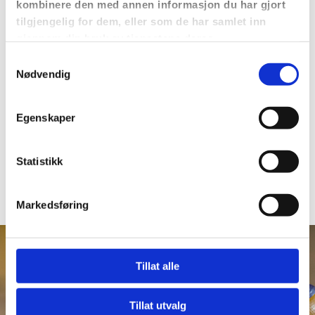
kombinere den med annen informasjon du har gjort
tilgjengelig for dem, eller som de har samlet inn
gjennom din bruk av tjenestene deres.
Odd Inge Halvorsen
Samtykkevalg
Nødvendig
TRENER
952 98 406

Egenskaper
oddi_halvorsen@yahoo.no

Statistikk
Markedsføring
Tillat alle
Tillat utvalg