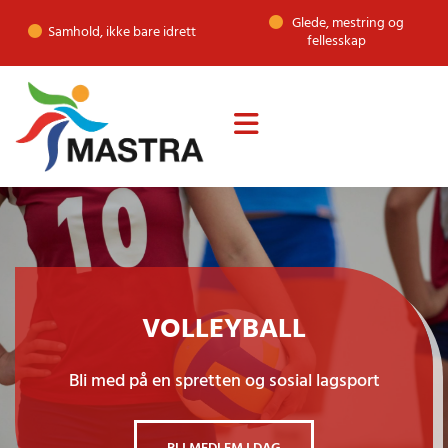
Glede, mestring og

Samhold, ikke bare idrett

fellesskap
VOLLEYBALL
Bli med på en spretten og sosial lagsport